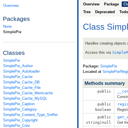
Overview
Package
Cl
Overview
Tree
Deprecated
Tod
Packages
Class Simp
None
SimplePie
Handles creating objects 
Classes
Access this via
Simple
SimplePie
SimplePie_Author
Package:
SimplePie
SimplePie_Autoloader
Located at
SimplePie/Regi
SimplePie_Cache
SimplePie_Cache_DB
Methods summary
SimplePie_Cache_File
public
__co
SimplePie_Cache_Memcache
Constr
SimplePie_Cache_MySQL
SimplePie_Caption
public
regi
SimplePie_Category
boolean
Regist
SimplePie_Content_Type_Sniffer
public
get_
SimplePie_Copyright
string|null
Get th
SimplePie_Core